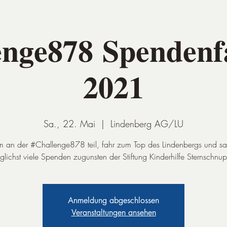
𝐧𝐠𝐞𝟖𝟕𝟖 𝐒𝐩𝐞𝐧𝐝𝐞𝐧𝐟
𝟐𝟎𝟐𝟏
Sa., 22. Mai
  |  
Lindenberg AG/LU
 an der #Challenge878 teil, fahr zum Top des Lindenbergs und s
lichst viele Spenden zugunsten der Stiftung Kinderhilfe Sternschnu
Anmeldung abgeschlossen
Veranstaltungen ansehen