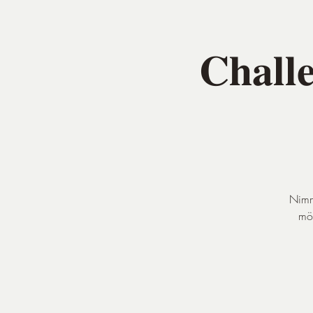
𝐂𝐡𝐚𝐥𝐥
Nimm
mög