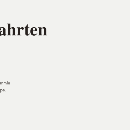
𝐚𝐡𝐫𝐭𝐞𝐧
ammle
ppe.