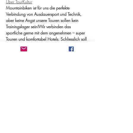
Über TourKultur
Mountainbiken ist für uns die perfekte 
Verbindung von Ausdauersport und Technik, 
aber keine Angst unsere Touren sollen kein 
Trainingslager sein!
Wir verbinden das 
sportliche gerne mit dem angenehmen – super 
Touren und komfortabel Hotels. Schliesslich soll 
es ja ein Urlaub sein, in dem du Spass hast und 
dich entspannen kannst!
Bei unseren 
Tourenwochen bauen wir immer einen freien 
Tag ein, denn was nützt der schönste Strand 
und das beste Hotel, wenn man gar keine Zeit 
hat, dieses auch zu geniessen.
Probier uns aus, 
wir freuen uns jetzt schon darauf dich dabei zu 
haben.
Diese Veranstaltung teilen