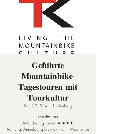
𝐆𝐞𝐟𝐮̈𝐡𝐫𝐭𝐞
𝐌𝐨𝐮𝐧𝐭𝐚𝐢𝐧𝐛𝐢𝐤𝐞-
𝐓𝐚𝐠𝐞𝐬𝐭𝐨𝐮𝐫𝐞𝐧 𝐦𝐢𝐭
𝐓𝐨𝐮𝐫𝐤𝐮𝐥𝐭𝐮𝐫
Sa., 22. Mai
  |  
Lindenberg
Benefiz Tour
Anforderung: Level: ★-★★★
Achtung: Anmeldung bis maximal 1 Woche vor