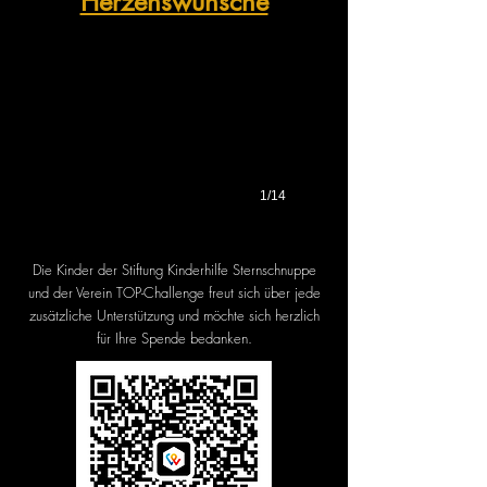
Herzenswünsche
1/14
Die Kinder der Stiftung Kinderhilfe Sternschnuppe
und der Verein TOP-Challenge freut sich über jede
zusätzliche Unterstützung und möchte sich herzlich
für Ihre Spende bedanken.