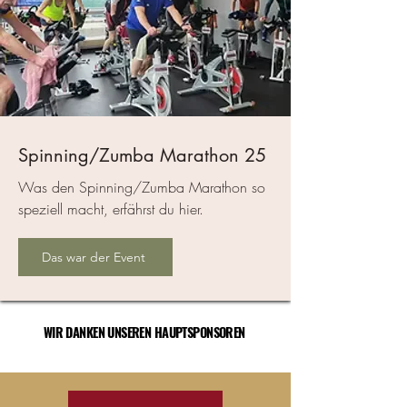
Spinning/Zumba Marathon 25
Was den Spinning/Zumba Marathon so
speziell macht, erfährst du hier.
Das war der Event
WIR DANKEN UNSEREN HAUPTSPONSOREN
WIR DANKEN UNSEREN HAUPTSPONSOREN