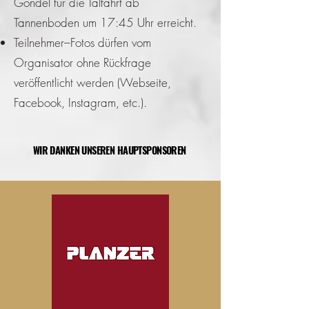
Gondel für die Talfahrt ab
Tannenboden um 17:45 Uhr erreicht.
Teilnehmer–Fotos dürfen vom
Organisator ohne Rückfrage
veröffentlicht werden (Webseite,
Facebook, Instagram, etc.).
WIR DANKEN UNSEREN HAUPTSPONSOREN
WIR DANKEN UNSEREN HAUPTSPONSOREN