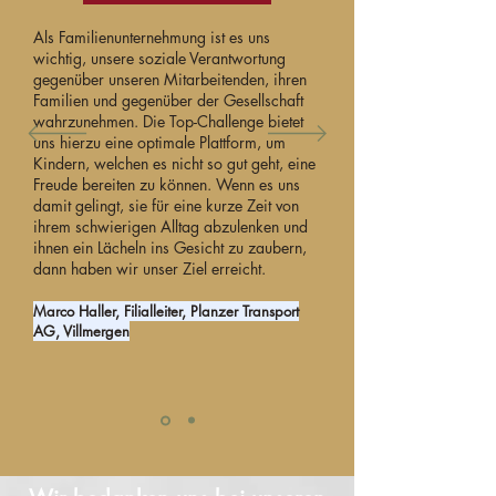
Als Familienunternehmung ist es uns
wichtig, unsere soziale Verantwortung
gegenüber unseren Mitarbeitenden, ihren
Familien und gegenüber der Gesellschaft
wahrzunehmen. Die Top-Challenge bietet
uns hierzu eine optimale Plattform, um
Kindern, welchen es nicht so gut geht, eine
Freude bereiten zu können. Wenn es uns
damit gelingt, sie für eine kurze Zeit von
ihrem schwierigen Alltag abzulenken und
ihnen ein Lächeln ins Gesicht zu zaubern,
dann haben wir unser Ziel erreicht.
Marco Haller, Filialleiter, Planzer Transport
AG, Villmergen