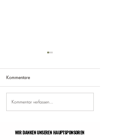
Kommentare
Kommentar verfassen...
Biken im Toggenburg 2.
Biken im Toggen
Tag
WIR DANKEN UNSEREN HAUPTSPONSOREN
WIR DANKEN UNSEREN HAUPTSPONSOREN