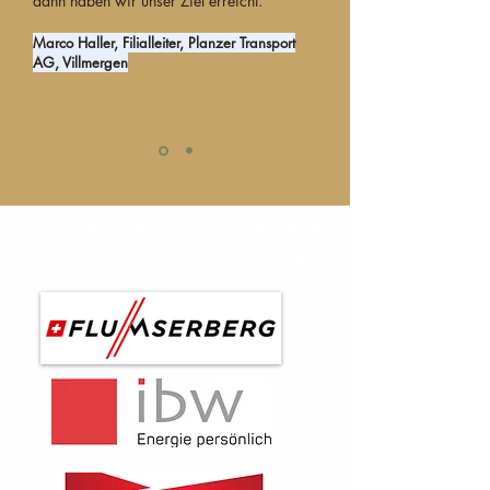
dann haben wir unser Ziel erreicht.
Marco Haller, Filialleiter, Planzer Transport
AG, Villmergen
Wir bedanken uns bei unseren
Sponsoren und Co-Sponsoren