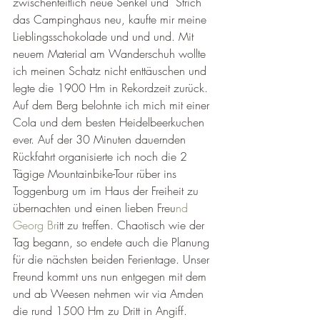
zwischenteitlich neue Senkel und  Strich 
das Campinghaus neu, kaufte mir meine 
Lieblingsschokolade und und und. Mit 
neuem Material am Wanderschuh wollte 
ich meinen Schatz nicht enttäuschen und 
legte die 1900 Hm in Rekordzeit zurück. 
Auf dem Berg belohnte ich mich mit einer 
Cola und dem besten Heidelbeerkuchen 
ever. Auf der 30 Minuten dauernden 
Rückfahrt organisierte ich noch die 2 
Tägige Mountainbike-Tour rüber ins 
Toggenburg um im Haus der Freiheit zu 
übernachten und einen lieben Freu
nd 
Georg Br
itt zu treffen. Chaotisch wie der 
Tag begann, so endete auch die Planung 
für die nächsten beiden Ferientage. Unser 
Freund kommt uns nun entgegen mit dem  
und ab Weesen nehmen wir via Amden 
die rund 1500 Hm zu Dritt in Angiff. 