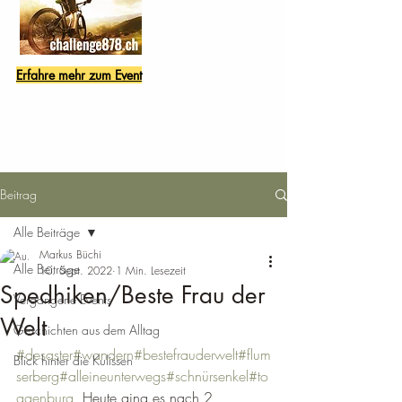
Erfahre mehr zum Event
Beitrag
Alle Beiträge
Markus Büchi
Alle Beiträge
10. Sept. 2022
1 Min. Lesezeit
Spedhiken/Beste Frau der
Vergangene Events
Welt
Geschichten aus dem Alltag
#desaster
#wandern
#bestefrauderwelt
#flum
Blick hinter die Kulissen
serberg
#alleineunterwegs
#schnürsenkel
#to
ggenburg
  Heute ging es nach 2 